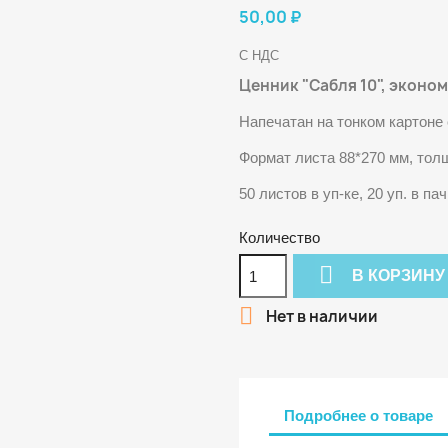
50,00 ₽
С НДС
Ценник "Сабля 10", эконом
Напечатан на тонком картоне
Формат листа 88*270 мм, толщ
50 листов в уп-ке, 20 уп. в па
Количество

В КОРЗИНУ

Нет в наличии
Подробнее о товаре