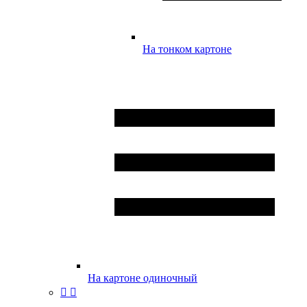
На тонком картоне
На картоне одиночный

