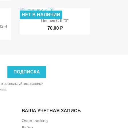
НЕТ В НАЛИЧИИ

Быстрый просмотр
Ценник С К "3"
р
82-4
70,00 ₽
ого воспользуйтесь нашими
нии.
ВАША УЧЕТНАЯ ЗАПИСЬ
Order tracking
Войти