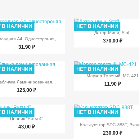
 В НАЛИЧИИ
НЕТ В НАЛИЧИИ

Быстрый просмот
Датер-Мини, Staff

Быстрый просмотр
кладная А4, Одностороняя,...
370,00 ₽
31,90 ₽
 В НАЛИЧИИ
НЕТ В НАЛИЧИИ

Быстрый просмот
Маркер Толстый, МС-421

Быстрый просмотр
абличка Ламинированная...
11,90 ₽
125,00 ₽
 В НАЛИЧИИ
НЕТ В НАЛИЧИИ

Быстрый просмотр
Ценник "Ритм 4"

Быстрый просмот
Калькулятор SDC-888Т, Эко
43,00 ₽
230,00 ₽