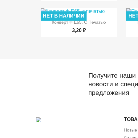
НЕТ В НАЛИЧИИ
НЕТ

Быстрый просмотр
Конверт Ф Е65, С Печатью
3,20 ₽
Получите наши
новости и спец
предложения
ТОВ
Новые
Лидер