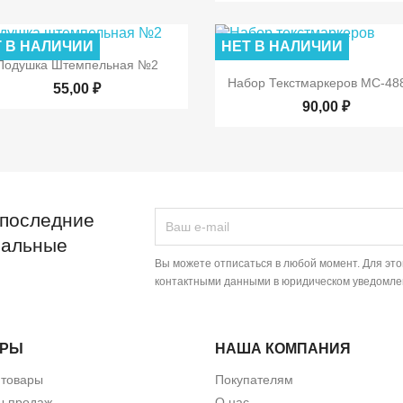
 В НАЛИЧИИ
НЕТ В НАЛИЧИИ

Быстрый просмотр
Подушка Штемпельная №2

Быстрый просмот
Набор Текстмаркеров МС-48
55,00 ₽
90,00 ₽
 последние
иальные
Вы можете отписаться в любой момент. Для эт
контактными данными в юридическом уведомле
АРЫ
НАША КОМПАНИЯ
 товары
Покупателям
ы продаж
О нас